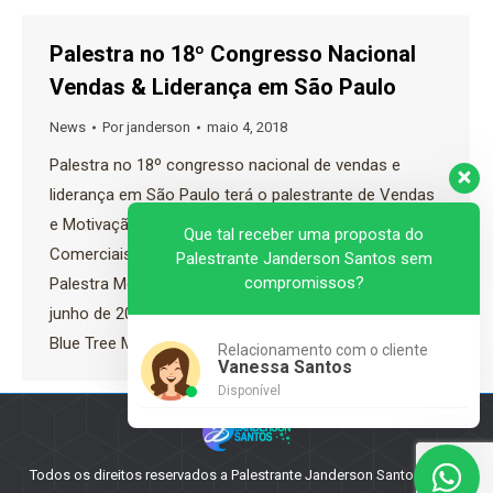
Palestra no 18º Congresso Nacional
Vendas & Liderança em São Paulo
News
Por
janderson
maio 4, 2018
Palestra no 18º congresso nacional de vendas e
liderança em São Paulo terá o palestrante de Vendas
e Motivação Especialista em Motivar Equipes
Que tal receber uma proposta do
Comerciais Janderson Santos Palestra de Vendas |
Palestrante Janderson Santos sem
compromissos?
Palestra Motivacional | Palestra Sipat No dia 28 de
junho de 2018 acontecerá em São Paulo no Hotel
Blue Tree Morumbi a 18º edição…
Relacionamento com o cliente
Vanessa Santos
Disponível
Todos os direitos reservados a Palestrante Janderson Santos - 2025