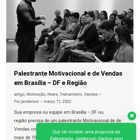
Palestrante Motivacional e de Vendas
em Brasília – DF e Região
artigo
,
Motivação
,
News
,
Treinamento
,
Vendas
Por
janderson
março 11, 2022
Sua empresa ou equipe em Brasília – DF ou
região precisa de um palestrante Motivacional de de
Vendas com experiência de mercado e que já treinou
Que tal receber uma proposta do
mais de 100 mil pessoas presencialmente por todo
Palestrante Janderson Santos sem