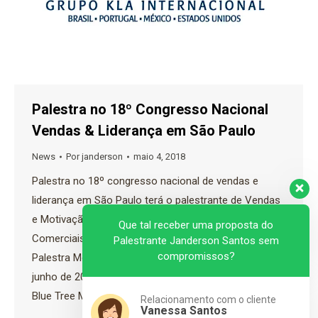
Palestra no 18º Congresso Nacional
Vendas & Liderança em São Paulo
News
Por
janderson
maio 4, 2018
Palestra no 18º congresso nacional de vendas e
liderança em São Paulo terá o palestrante de Vendas
e Motivação Especialista em Motivar Equipes
Que tal receber uma proposta do
Comerciais Janderson Santos Palestra de Vendas |
Palestrante Janderson Santos sem
compromissos?
Palestra Motivacional | Palestra Sipat No dia 28 de
junho de 2018 acontecerá em São Paulo no Hotel
Blue Tree Morumbi a 18º edição…
Relacionamento com o cliente
Vanessa Santos