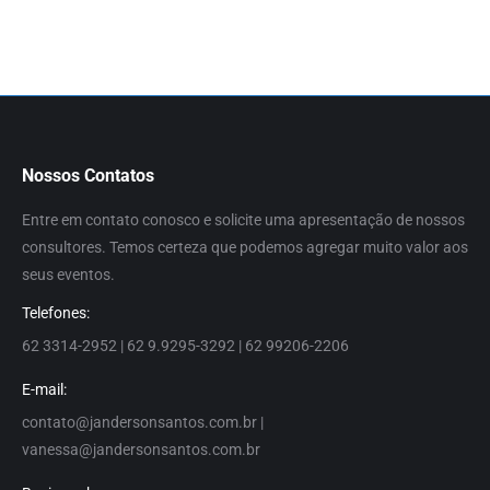
Nossos Contatos
Entre em contato conosco e solicite uma apresentação de nossos
consultores. Temos certeza que podemos agregar muito valor aos
seus eventos.
Telefones:
62 3314-2952 | 62 9.9295-3292 | 62 99206-2206
E-mail:
contato@jandersonsantos.com.br
|
vanessa@jandersonsantos.com.br