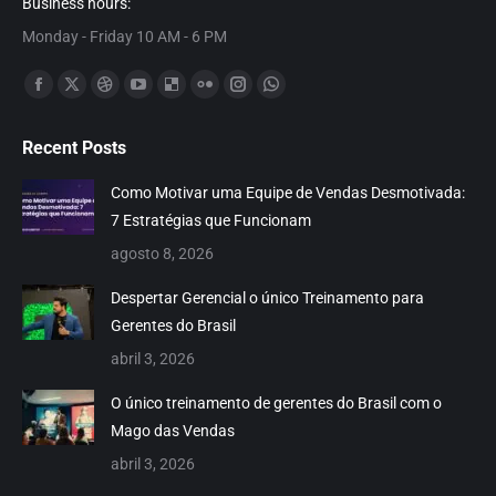
Business hours:
Monday - Friday 10 AM - 6 PM
Encontre-nos em:
Facebook
X
Dribbble
YouTube
Delicious
Flickr
Instagram
Whatsapp
page
page
page
page
page
page
page
page
Recent Posts
opens
opens
opens
opens
opens
opens
opens
opens
in
in
in
in
in
in
in
in
Como Motivar uma Equipe de Vendas Desmotivada:
new
new
new
new
new
new
new
new
7 Estratégias que Funcionam
window
window
window
window
window
window
window
window
agosto 8, 2026
Despertar Gerencial o único Treinamento para
Gerentes do Brasil
abril 3, 2026
O único treinamento de gerentes do Brasil com o
Mago das Vendas
abril 3, 2026