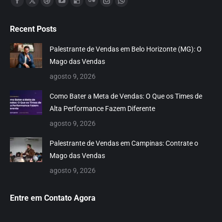
Facebook
X
Dribbble
YouTube
Delicious
Flickr
Instagram
Whatsapp
page
page
page
page
page
page
page
page
Recent Posts
opens
opens
opens
opens
opens
opens
opens
opens
in
in
in
in
in
in
in
in
Palestrante de Vendas em Belo Horizonte (MG): O
new
new
new
new
new
new
new
new
Mago das Vendas
window
window
window
window
window
window
window
window
agosto 9, 2026
Como Bater a Meta de Vendas: O Que os Times de
Alta Performance Fazem Diferente
agosto 9, 2026
Palestrante de Vendas em Campinas: Contrate o
Mago das Vendas
agosto 9, 2026
Entre em Contato Agora