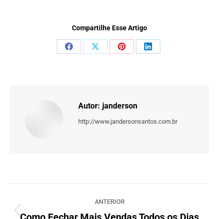
Compartilhe Esse Artigo
Share
Share
Share
Share
on
on
on
on
Facebook
X
Pinterest
LinkedIn
Autor:
janderson
http://www.jandersonsantos.com.br
Navegação
de
ANTERIOR
post:
Como Fechar Mais Vendas Todos os Dias
Post