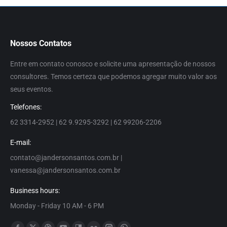
Nossos Contatos
Entre em contato conosco e solicite uma apresentação de nossos
consultores. Temos certeza que podemos agregar muito valor aos
seus eventos.
Telefones:
62 3314-2952 | 62 9.9295-3292 | 62 99206-2206
E-mail:
contato@jandersonsantos.com.br
|
vanessa@jandersonsantos.com.br
Business hours:
Monday - Friday 10 AM - 6 PM
Encontre-nos em: