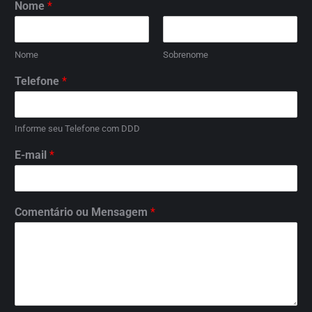
Nome
*
Nome
Sobrenome
Telefone
*
Informe seu Telefone com DDD
E-mail
*
Comentário ou Mensagem
*