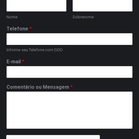
Nome
Sobrenome
Telefone
*
Informe seu Telefone com DDD
E-mail
*
Comentário ou Mensagem
*