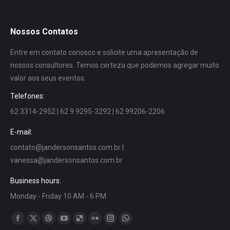
Nossos Contatos
Entre em contato conosco e solicite uma apresentação de
nossos consultores. Temos certeza que podemos agregar muito
valor aos seus eventos.
Telefones:
62 3314-2952 | 62 9.9295-3292 | 62 99206-2206
E-mail:
contato@jandersonsantos.com.br
|
vanessa@jandersonsantos.com.br
Business hours:
Monday - Friday 10 AM - 6 PM
Encontre-nos em:
Facebook
X
Dribbble
YouTube
Delicious
Flickr
Instagram
Whatsapp