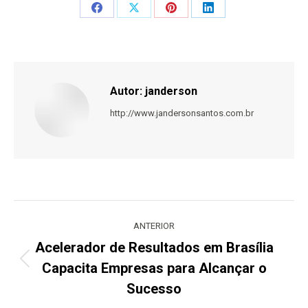
Share
Share
Share
Share
on
on
on
on
Facebook
X
Pinterest
LinkedIn
Autor:
janderson
http://www.jandersonsantos.com.br
Navegação
de
ANTERIOR
post:
Acelerador de Resultados em Brasília
Capacita Empresas para Alcançar o
Post
anterior:
Sucesso