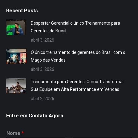
page
page
page
page
page
page
page
page
Recent Posts
opens
opens
opens
opens
opens
opens
opens
opens
in
in
in
in
in
in
in
in
Despertar Gerencial o único Treinamento para
new
new
new
new
new
new
new
new
Gerentes do Brasil
window
window
window
window
window
window
window
window
abril 3, 2026
O único treinamento de gerentes do Brasil com o
Mago das Vendas
abril 3, 2026
Treinamento para Gerentes: Como Transformar
Sua Equipe em Alta Performance em Vendas
abril 2, 2026
Entre em Contato Agora
Nome
*