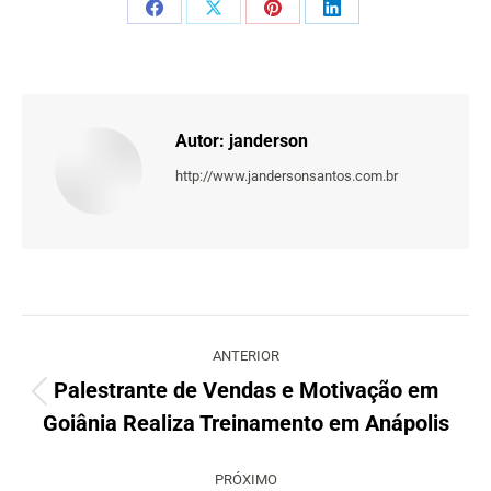
Share
Share
Share
Share
on
on
on
on
Facebook
X
Pinterest
LinkedIn
Autor:
janderson
http://www.jandersonsantos.com.br
Navegação
de
ANTERIOR
post:
Palestrante de Vendas e Motivação em
Post
Goiânia Realiza Treinamento em Anápolis
anterior:
PRÓXIMO