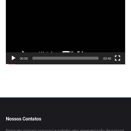
Tocador
de
vídeo
00:00
03:40
Nossos Contatos
Entre em contato conosco e solicite uma apresentação de nossos