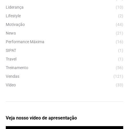
Liderança
(10)
Lifestyle
(2)
Motivação
(44)
News
(21)
Performance Máxima
(16)
SIPAT
(1)
Travel
(1)
Treinamento
(56)
Vendas
(121)
Vídeo
(33)
Veja nosso vídeo de apresentação