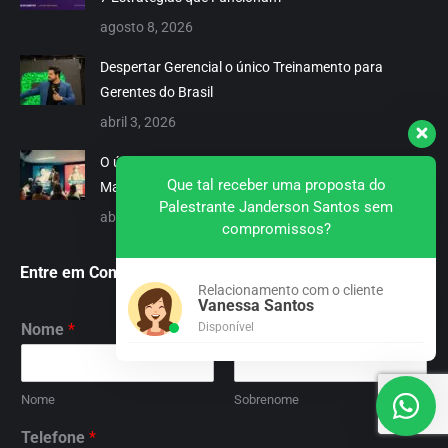
window
window
window
window
window
window
window
window
agosto 8, 2026
Despertar Gerencial o único Treinamento para
Gerentes do Brasil
abril 3, 2026
O único treinamento de gerentes do Brasil com o
Que tal receber uma proposta do
Mago das Vendas
Palestrante Janderson Santos sem
abril 3, 2026
compromissos?
Entre em Contato Agora
Relacionamento com o cliente
Vanessa Santos
Disponível
Nome
*
Nome
Sobrenome
Telefone
*