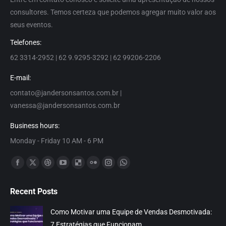
consultores. Temos certeza que podemos agregar muito valor aos
seus eventos.
Telefones:
62 3314-2952 | 62 9.9295-3292 | 62 99206-2206
E-mail:
contato@jandersonsantos.com.br
|
vanessa@jandersonsantos.com.br
Business hours:
Monday - Friday 10 AM - 6 PM
Encontre-nos em:
Facebook
X
Dribbble
YouTube
Delicious
Flickr
Instagram
Whatsapp
page
page
page
page
page
page
page
page
Recent Posts
opens
opens
opens
opens
opens
opens
opens
opens
in
in
in
in
in
in
in
in
Como Motivar uma Equipe de Vendas Desmotivada:
new
new
new
new
new
new
new
new
7 Estratégias que Funcionam