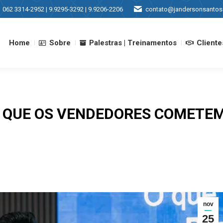
062 3314-2952 | 9.9295-3292 | 9.9206-2206
contato@jandersonsantos
Home
Sobre
Palestras | Treinamentos
Cliente
Home
Sobre
Palestras | Treinamentos
Cliente
 QUE OS VENDEDORES COMETEM
nov
25