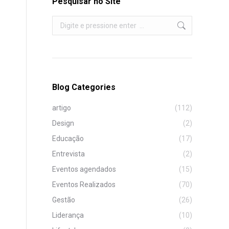
Pesquisar no Site
Search:
Blog Categories
artigo
(112)
Design
(2)
Educação
(17)
Entrevista
(2)
Eventos agendados
(15)
Eventos Realizados
(70)
Gestão
(26)
Liderança
(10)