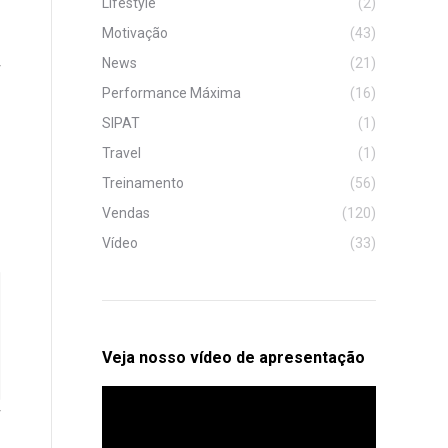
Lifestyle
(2)
Motivação
(43)
News
(21)
Performance Máxima
(16)
SIPAT
(1)
Travel
(1)
Treinamento
(56)
Vendas
(120)
Vídeo
(33)
Veja nosso vídeo de apresentação
Tocador
de
vídeo