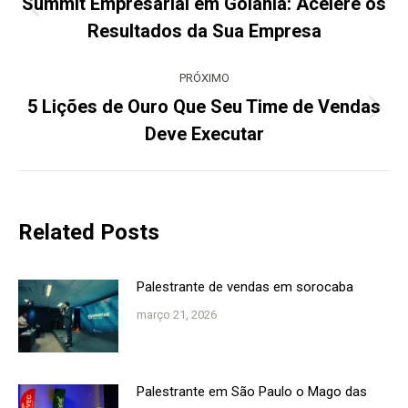
post:
Summit Empresarial em Goiânia: Acelere os
Post
Resultados da Sua Empresa
anterior:
PRÓXIMO
5 Lições de Ouro Que Seu Time de Vendas
Próximo
Deve Executar
post:
Related Posts
Palestrante de vendas em sorocaba
março 21, 2026
Palestrante em São Paulo o Mago das