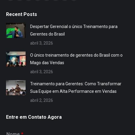
Facebook
X
Dribbble
YouTube
Delicious
Flickr
Instagram
Whatsapp
page
page
page
page
page
page
page
page
Recent Posts
opens
opens
opens
opens
opens
opens
opens
opens
in
in
in
in
in
in
in
in
Despertar Gerencial o único Treinamento para
new
new
new
new
new
new
new
new
Gerentes do Brasil
window
window
window
window
window
window
window
window
abril 3, 2026
O único treinamento de gerentes do Brasil com o
Mago das Vendas
abril 3, 2026
Treinamento para Gerentes: Como Transformar
Sua Equipe em Alta Performance em Vendas
abril 2, 2026
Entre em Contato Agora
Nome
*