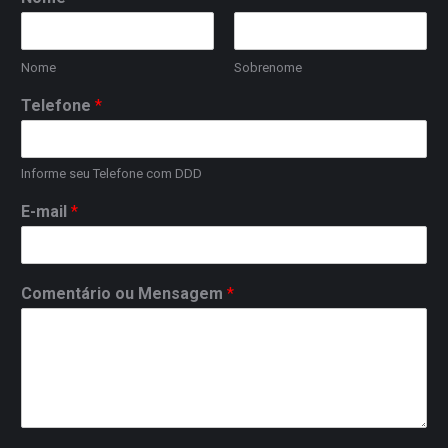
Nome
Sobrenome
Telefone
*
Informe seu Telefone com DDD
E-mail
*
Comentário ou Mensagem
*