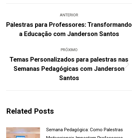
Navegação
de
ANTERIOR
post:
Palestras para Professores: Transformando
Post
a Educação com Janderson Santos
anterior:
PRÓXIMO
Temas Personalizados para palestras nas
Semanas Pedagógicas com Janderson
Próximo
post:
Santos
Related Posts
Semana Pedagógica: Como Palestras