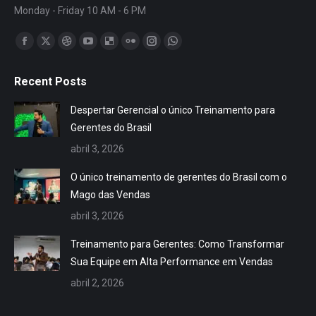
Monday - Friday 10 AM - 6 PM
Encontre-nos em:
Facebook
X
Dribbble
YouTube
Delicious
Flickr
Instagram
Whatsapp
page
page
page
page
page
page
page
page
Recent Posts
opens
opens
opens
opens
opens
opens
opens
opens
in
in
in
in
in
in
in
in
Despertar Gerencial o único Treinamento para
new
new
new
new
new
new
new
new
Gerentes do Brasil
window
window
window
window
window
window
window
window
abril 3, 2026
O único treinamento de gerentes do Brasil com o
Mago das Vendas
abril 3, 2026
Treinamento para Gerentes: Como Transformar
Sua Equipe em Alta Performance em Vendas
abril 2, 2026