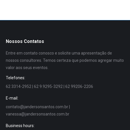
Nossos Contatos
Entre em contato conosco e solicite uma apresentação de
nossos consultores. Temos certeza que podemos agregar muito
valor aos seus eventos.
Telefones:
62 3314-2952 | 62 9.9295-3292 | 62 99206-2206
E-mail:
contato@jandersonsantos.com.br
|
vanessa@jandersonsantos.com.br
Business hours: