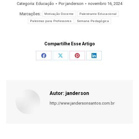
Categoria:
Educação
Por
janderson
novembro 16, 2024
Marcações:
Motivação Docente
Palestrante Educacional
Palestras para Professores
Semana Pedagógica
Compartilhe Esse Artigo
Share
Share
Share
Share
on
on
on
on
Facebook
X
Pinterest
LinkedIn
Autor:
janderson
http://www.jandersonsantos.com.br