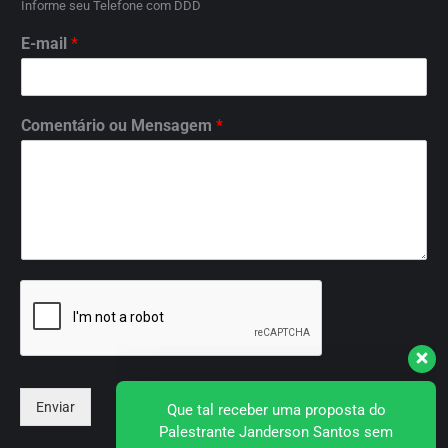
Informe seu Telefone com DDD
E-mail
*
Comentário ou Mensagem
*
Que tal receber uma proposta do
Enviar
Palestrante Janderson Santos sem
compromissos?