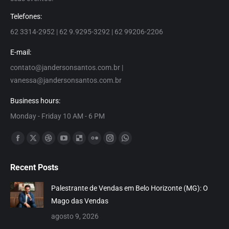
Telefones:
62 3314-2952 | 62 9.9295-3292 | 62 99206-2206
E-mail:
contato@jandersonsantos.com.br
|
vanessa@jandersonsantos.com.br
Business hours:
Monday - Friday 10 AM - 6 PM
Encontre-nos em:
Facebook
X
Dribbble
YouTube
Delicious
Flickr
Instagram
Whatsapp
page
page
page
page
page
page
page
page
Recent Posts
opens
opens
opens
opens
opens
opens
opens
opens
in
in
in
in
in
in
in
in
Palestrante de Vendas em Belo Horizonte (MG): O
new
new
new
new
new
new
new
new
Mago das Vendas
window
window
window
window
window
window
window
window
agosto 9, 2026