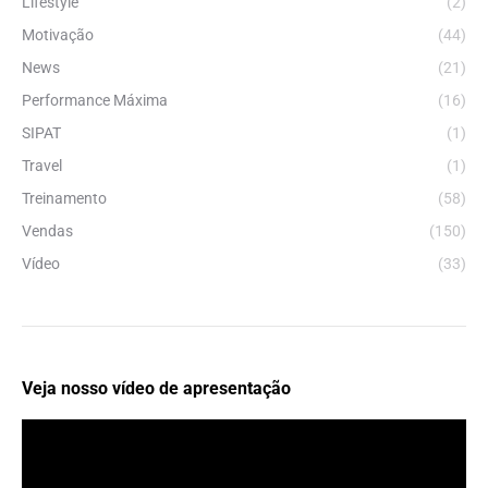
Lifestyle
(2)
Motivação
(44)
News
(21)
Performance Máxima
(16)
SIPAT
(1)
Travel
(1)
Treinamento
(58)
Vendas
(150)
Vídeo
(33)
Veja nosso vídeo de apresentação
Tocador
de
vídeo