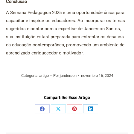
Conclusão
A Semana Pedagógica 2025 é uma oportunidade única para
capacitar e inspirar os educadores. Ao incorporar os temas
sugeridos e contar com a expertise de Janderson Santos,
sua instituição estará preparada para enfrentar os desafios
da educação contemporânea, promovendo um ambiente de
aprendizado enriquecedor e motivador.
Categoria:
artigo
Por
janderson
novembro 16, 2024
Compartilhe Esse Artigo
Share
Share
Share
Share
on
on
on
on
Facebook
X
Pinterest
LinkedIn