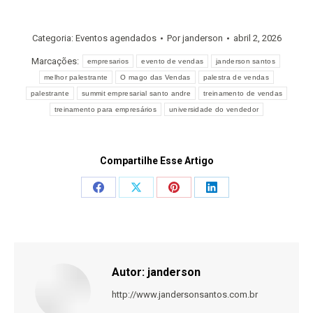
Categoria:
Eventos agendados
Por
janderson
abril 2, 2026
Marcações:
empresarios
evento de vendas
janderson santos
melhor palestrante
O mago das Vendas
palestra de vendas
palestrante
summit empresarial santo andre
treinamento de vendas
treinamento para empresários
universidade do vendedor
Compartilhe Esse Artigo
Share
Share
Share
Share
on
on
on
on
Facebook
X
Pinterest
LinkedIn
Autor:
janderson
http://www.jandersonsantos.com.br