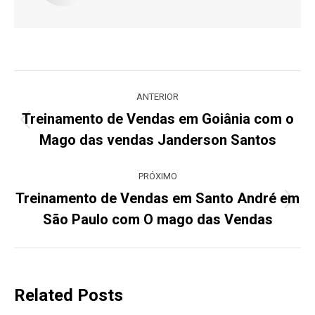
Navegação
de
ANTERIOR
post:
Treinamento de Vendas em Goiânia com o
Post
Mago das vendas Janderson Santos
anterior:
PRÓXIMO
Treinamento de Vendas em Santo André em
Próximo
São Paulo com O mago das Vendas
post:
Related Posts