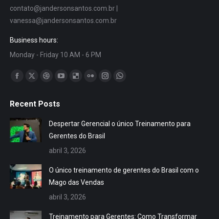
contato@jandersonsantos.com.br
|
vanessa@jandersonsantos.com.br
Business hours:
Monday - Friday 10 AM - 6 PM
Encontre-nos em:
Facebook
X
Dribbble
YouTube
Delicious
Flickr
Instagram
Whatsapp
page
page
page
page
page
page
page
page
Recent Posts
opens
opens
opens
opens
opens
opens
opens
opens
in
in
in
in
in
in
in
in
Despertar Gerencial o único Treinamento para
new
new
new
new
new
new
new
new
Gerentes do Brasil
window
window
window
window
window
window
window
window
abril 3, 2026
O único treinamento de gerentes do Brasil com o
Mago das Vendas
abril 3, 2026
Treinamento para Gerentes: Como Transformar