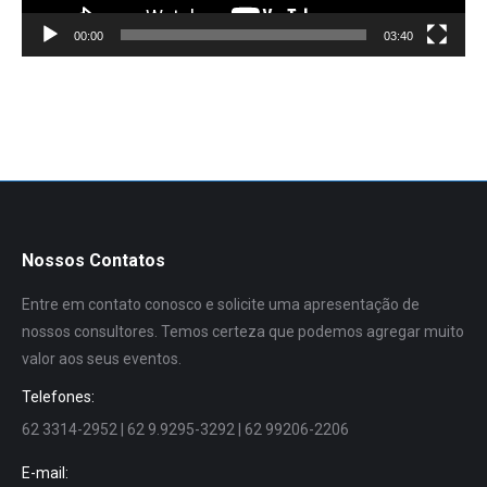
00:00
03:40
Nossos Contatos
Entre em contato conosco e solicite uma apresentação de
nossos consultores. Temos certeza que podemos agregar muito
valor aos seus eventos.
Telefones:
62 3314-2952 | 62 9.9295-3292 | 62 99206-2206
E-mail: