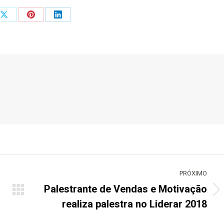
Share
Share
Share
on
on
on
ook
X
Pinterest
LinkedIn
PRÓXIMO
Palestrante de Vendas e Motivação
Próximo
realiza palestra no Liderar 2018
post: