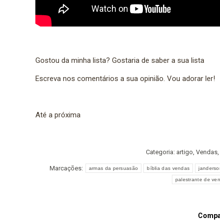
Gostou da minha lista? Gostaria de saber a sua lista
Escreva nos comentários a sua opinião. Vou adorar ler!
Até a próxima
Categoria:
artigo
,
Vendas
Marcações:
armas da persuasão
bíblia das vendas
janderso
palestrante de ve
Compar