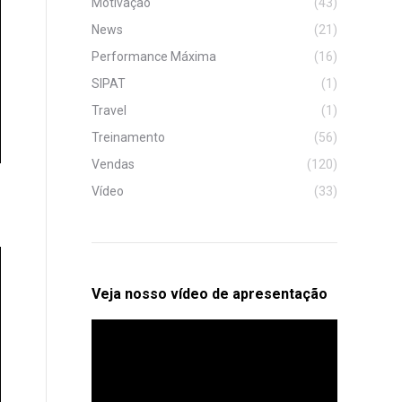
Motivação
(43)
News
(21)
Performance Máxima
(16)
SIPAT
(1)
Travel
(1)
Treinamento
(56)
Vendas
(120)
Vídeo
(33)
Veja nosso vídeo de apresentação
Tocador
de
vídeo