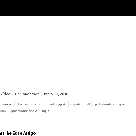
,
Vídeo
Por
janderson
maio 18, 2018
n santos
livros de vendas
marketing 4
napoleon hill
palestrante de sipat
ndas
palestrante show
top 5
tilhe Esse Artigo