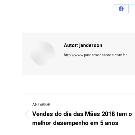
Share
on
Faceb
Autor:
janderson
http://www.jandersonsantos.com.br
Navegação
de
ANTERIOR
post:
Vendas do dia das Mães 2018 tem o
Post
melhor desempenho em 5 anos
anterior: