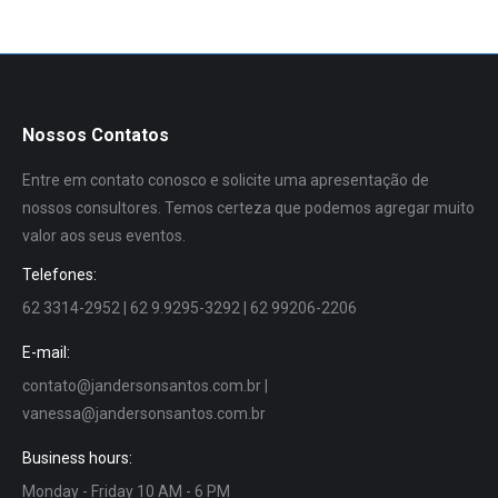
Nossos Contatos
Entre em contato conosco e solicite uma apresentação de
nossos consultores. Temos certeza que podemos agregar muito
valor aos seus eventos.
Telefones:
62 3314-2952 | 62 9.9295-3292 | 62 99206-2206
E-mail:
contato@jandersonsantos.com.br
|
vanessa@jandersonsantos.com.br
Business hours:
Monday - Friday 10 AM - 6 PM