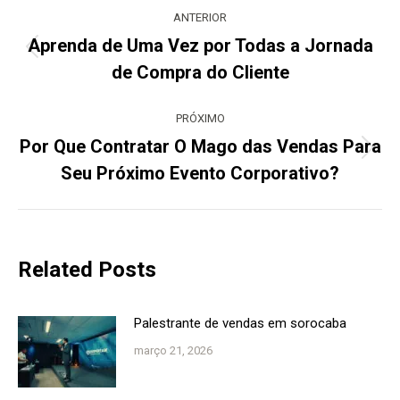
de
ANTERIOR
post:
Aprenda de Uma Vez por Todas a Jornada
Post
de Compra do Cliente
anterior:
PRÓXIMO
Por Que Contratar O Mago das Vendas Para
Próximo
Seu Próximo Evento Corporativo?
post:
Related Posts
Palestrante de vendas em sorocaba
março 21, 2026