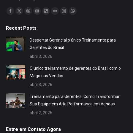
Encontre-nos em:
Facebook
X
Dribbble
YouTube
Delicious
Flickr
Instagram
Whatsapp
page
page
page
page
page
page
page
page
Recent Posts
opens
opens
opens
opens
opens
opens
opens
opens
in
in
in
in
in
in
in
in
Despertar Gerencial o único Treinamento para
new
new
new
new
new
new
new
new
Gerentes do Brasil
window
window
window
window
window
window
window
window
abril 3, 2026
O único treinamento de gerentes do Brasil com o
Mago das Vendas
abril 3, 2026
Treinamento para Gerentes: Como Transformar
Sua Equipe em Alta Performance em Vendas
abril 2, 2026
Entre em Contato Agora