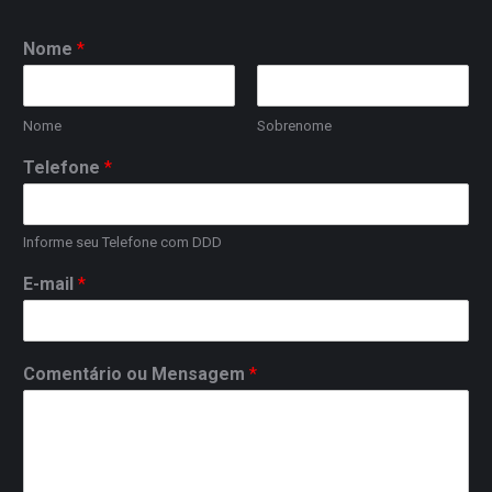
Nome
*
Nome
Sobrenome
Telefone
*
Informe seu Telefone com DDD
E-mail
*
Comentário ou Mensagem
*