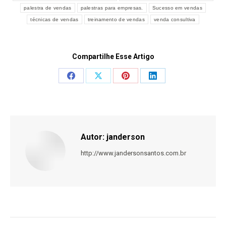
palestra de vendas
palestras para empresas.
Sucesso em vendas
técnicas de vendas
treinamento de vendas
venda consultiva
Compartilhe Esse Artigo
Share
Share
Share
Share
on
on
on
on
Facebook
X
Pinterest
LinkedIn
Autor:
janderson
http://www.jandersonsantos.com.br
Navegação