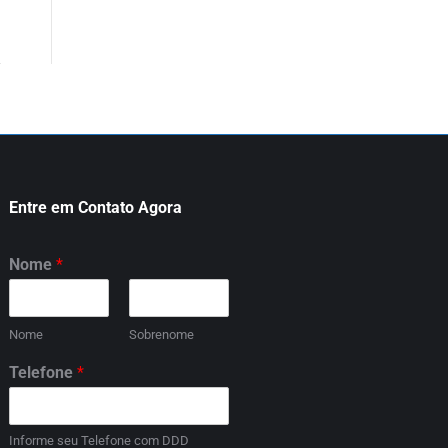
Entre em Contato Agora
Nome
*
Nome
Sobrenome
Telefone
*
Informe seu Telefone com DDD