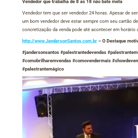
Vendedor que trabalha de 8 as 18 não bate meta
Vendedor tem que ser vendedor 24 horas. Apesar de ser
um bom vendedor deve estar sempre com seu cartão de v
concretização da venda pode até acontecer em horário 
http://www.JandersonSantos.com.br
– O Destaque motiva
#jandersonsantos #palestrantedevendas #palestrantemo
#comobrilharemvendas #comovendermais #showdeven
#palestrantemágico