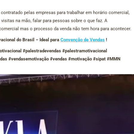
 contratado pelas empresas para trabalhar em horário comercial,
isitas na mão, falar para pessoas sobre o que faz. A
comercial mas o processo da venda não tem hora para acontecer.
cional do Brasil – Ideal para
Convenção de Vendas
!
tivacional #palestradevendas #palestramotivacional
das #vendasemotivação #vendas #motivação #sipat #MMN