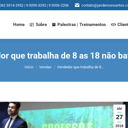
062 3314-2952 | 9.9295-3292 | 9.9206-2206
contato@jandersonsantos.c
Home
Sobre
Palestras | Treinamentos
Clien
Home
Sobre
Palestras | Treinamentos
Clien
r que trabalha de 8 as 18 não b
Você está aqui:
Início
Vendas
Vendedor que trabalha de 8…
abr
27
2018