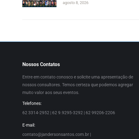
agosto 8, 2026
Nossos Contatos
Entre em contato conosco e solicite uma apresentação de
nossos consultores. Temos certeza que podemos agregar
muito valor aos seus eventos.
Telefones:
62 3314-2952 | 62 9.9295-3292 | 62 99206-2206
E-mail:
contato@jandersonsantos.com.br
|