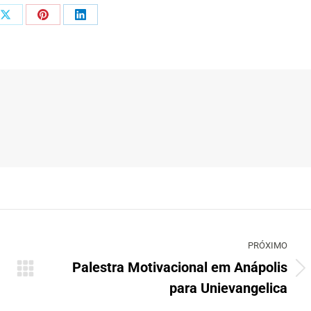
Share
Share
Share
on
on
on
ook
X
Pinterest
LinkedIn
PRÓXIMO
Palestra Motivacional em Anápolis
Próximo
para Unievangelica
post: