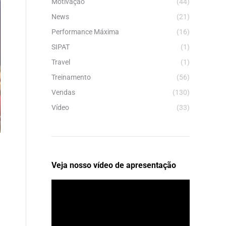
Motivação
(44)
News
(21)
Performance Máxima
(16)
SIPAT
(1)
Travel
(1)
Treinamento
(56)
Vendas
(130)
Vídeo
(33)
Veja nosso vídeo de apresentação
Tocador
de
vídeo