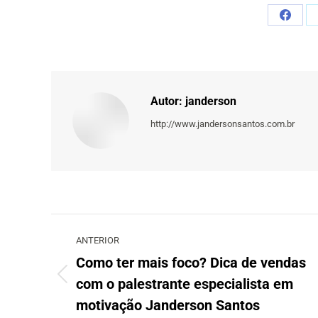
Share
on
Faceb
Autor:
janderson
http://www.jandersonsantos.com.br
Navegação
de
ANTERIOR
post:
Como ter mais foco? Dica de vendas
com o palestrante especialista em
Post
anterior:
motivação Janderson Santos