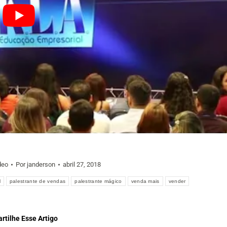
deo
Por
janderson
abril 27, 2018
l
palestrante de vendas
palestrante mágico
venda mais
vender
tilhe Esse Artigo