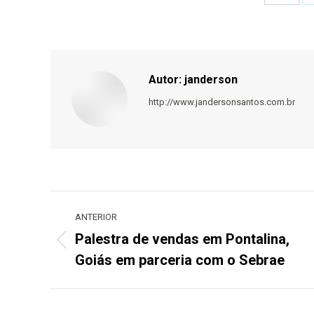
Share
on
Faceb
Autor:
janderson
http://www.jandersonsantos.com.br
Navegação
de
ANTERIOR
post:
Palestra de vendas em Pontalina,
Post
Goiás em parceria com o Sebrae
anterior: