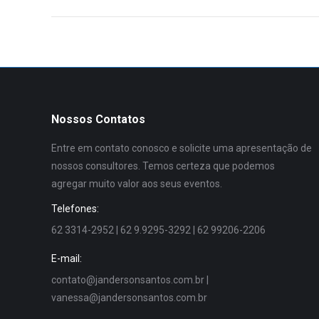
Nossos Contatos
Entre em contato conosco e solicite uma apresentação de
nossos consultores. Temos certeza que podemos
agregar muito valor aos seus eventos.
Telefones:
62 3314-2952 | 62 9.9295-3292 | 62 99206-2206
E-mail:
contato@jandersonsantos.com.br
|
vanessa@jandersonsantos.com.br