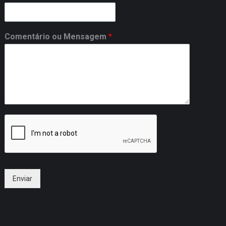
Comentário ou Mensagem
*
Que tal receber uma proposta do
Palestrante Janderson Santos sem
compromissos?
Enviar
Relacionamento com o cliente
Vanessa Santos