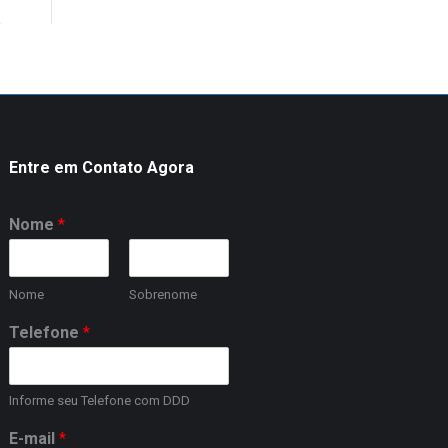
Entre em Contato Agora
Nome
*
Nome
Sobrenome
Telefone
*
Informe seu Telefone com DDD
E-mail
*