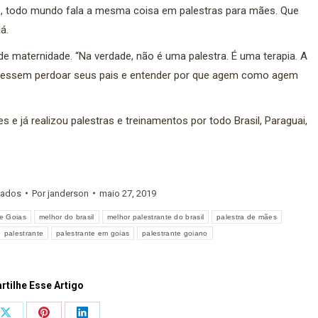
ele, todo mundo fala a mesma coisa em palestras para mães. Que
á.
e maternidade. “Na verdade, não é uma palestra. É uma terapia. A
udessem perdoar seus pais e entender por que agem como agem
e já realizou palestras e treinamentos por todo Brasil, Paraguai,
zados
Por
janderson
maio 27, 2019
e Goias
melhor do brasil
melhor palestrante do brasil
palestra de mães
palestrante
palestrante em goias
palestrante goiano
tilhe Esse Artigo