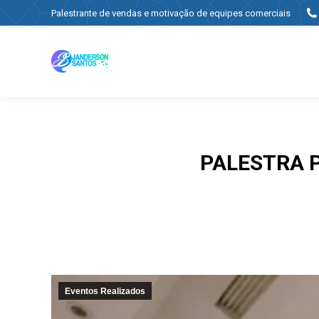
Palestrante de vendas e motivação de equipes comerciais
PALESTRA P
Eventos Realizados