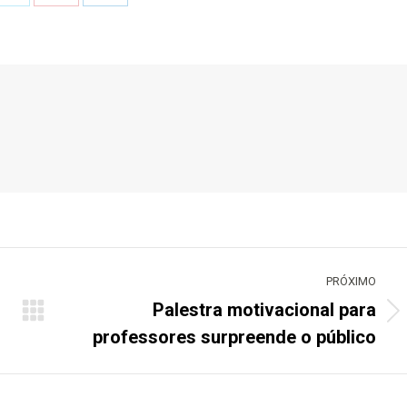
Share
Share
Share
on
on
on
ook
X
Pinterest
LinkedIn
PRÓXIMO
Palestra motivacional para
Próximo
professores surpreende o público
post: