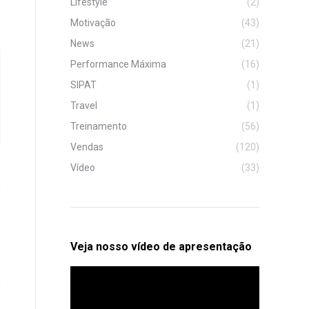
Lifestyle
(2)
Motivação
(43)
News
(21)
Performance Máxima
(16)
SIPAT
(1)
Travel
(1)
Treinamento
(56)
Vendas
(120)
Vídeo
(33)
Veja nosso vídeo de apresentação
Tocador
de
vídeo