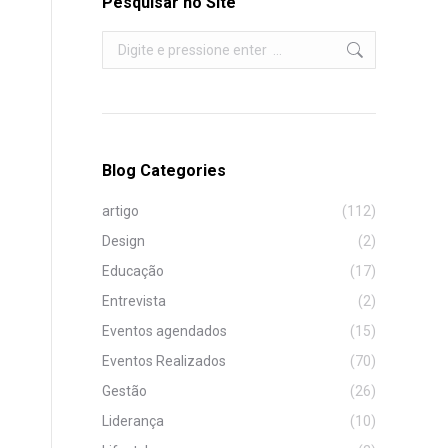
Pesquisar no Site
Search:
Blog Categories
artigo
(112)
Design
(2)
Educação
(17)
Entrevista
(2)
Eventos agendados
(15)
Eventos Realizados
(70)
Gestão
(26)
Liderança
(10)