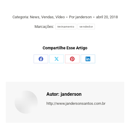
Categoria:
News
,
Vendas
,
Vídeo
Por
janderson
abril 20, 2018
Marcações:
treinamento
vendedor
Compartilhe Esse Artigo
Share
Share
Share
Share
on
on
on
on
Facebook
X
Pinterest
LinkedIn
Autor:
janderson
http://www.jandersonsantos.com.br