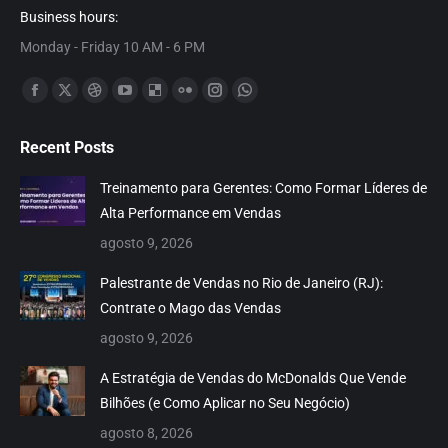
Business hours:
Monday - Friday 10 AM - 6 PM
Encontre-nos em:
Facebook
X
Dribbble
YouTube
Delicious
Flickr
Instagram
Whatsapp
page
page
page
page
page
page
page
page
Recent Posts
opens
opens
opens
opens
opens
opens
opens
opens
in
in
in
in
in
in
in
in
Treinamento para Gerentes: Como Formar Líderes de
new
new
new
new
new
new
new
new
Alta Performance em Vendas
window
window
window
window
window
window
window
window
agosto 9, 2026
Palestrante de Vendas no Rio de Janeiro (RJ):
Contrate o Mago das Vendas
agosto 9, 2026
A Estratégia de Vendas do McDonalds Que Vende
Bilhões (e Como Aplicar no Seu Negócio)
agosto 8, 2026