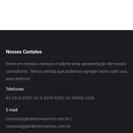
Nossos Contatos
Entre em contato conosco e solicite uma apresentação de nossos
consultores. Temos certeza que podemos agregar muito valor aos
seus eventos.
Telefones:
62 3314-2952 | 62 9.9295-3292 | 62 99206-2206
E-mail:
contato@jandersonsantos.com.br
|
vanessa@jandersonsantos.com.br