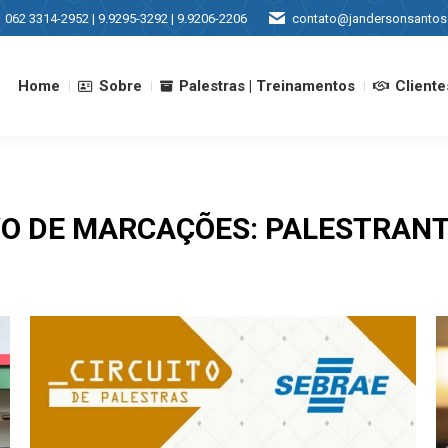
062 3314-2952 | 9.9295-3292 | 9.9206-2206
contato@jandersonsantos
Home
Sobre
Palestras | Treinamentos
Cliente
Home
Sobre
Palestras | Treinamentos
Cliente
O DE MARCAÇÕES:
PALESTRANT