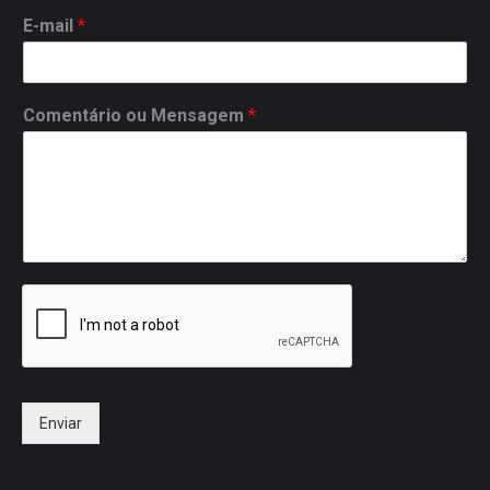
E-mail
*
Comentário ou Mensagem
*
Que tal receber uma proposta do
Enviar
Palestrante Janderson Santos sem
compromissos?