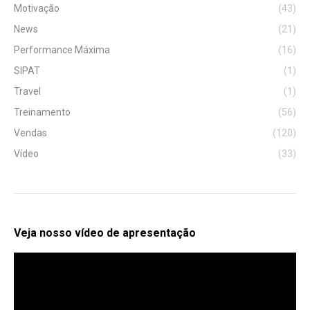
Motivação
(43)
News
(21)
Performance Máxima
(16)
SIPAT
(1)
Travel
(1)
Treinamento
(56)
Vendas
(120)
Vídeo
(33)
Veja nosso vídeo de apresentação
Tocador
de
vídeo