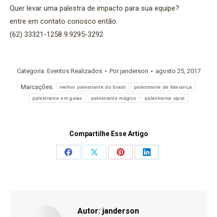
Quer levar uma palestra de impacto para sua equipe?
entre em contato conosco então.
(62) 33321-1258 9.9295-3292
Categoria:
Eventos Realizados
Por
janderson
agosto 25, 2017
Marcações:
melhor palestrante do brasil
palestrante de liderança
palestrante em goias
palestrante mágico
palestrante sipat
Compartilhe Esse Artigo
Share
Share
Share
Share
on
on
on
on
Facebook
X
Pinterest
LinkedIn
Autor:
janderson