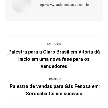
http://www.jandersonsantos.com.br
Navegação
de
ANTERIOR
post:
Palestra para a Claro Brasil em Vitória dá
início em uma nova fase para os
Post
anterior:
vendedores
PRÓXIMO
Palestra de vendas para Gás Fenosa em
Próximo
Sorocaba foi um sucesso
post: