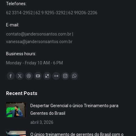
Telefones:
62 3314-2952 | 62 9.9295-3292 | 62 99206-2206
E-mail:
contato@jandersonsantos.com.br
|
vanessa@jandersonsantos.com.br
Business hours:
Monday - Friday 10 AM - 6 PM
Encontre-nos em:
Facebook
X
Dribbble
YouTube
Delicious
Flickr
Instagram
Whatsapp
page
page
page
page
page
page
page
page
Recent Posts
opens
opens
opens
opens
opens
opens
opens
opens
in
in
in
in
in
in
in
in
Despertar Gerencial o único Treinamento para
new
new
new
new
new
new
new
new
Gerentes do Brasil
window
window
window
window
window
window
window
window
abril 3, 2026
O único treinamento de gerentes do Brasil com o