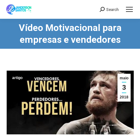
Search
Search:
Vídeo Motivacional para
Você está aqui:
empresas e vendedores
artigo
maio
3
2018