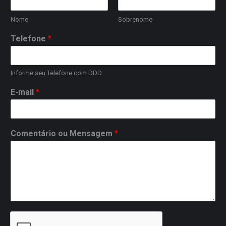
Nome
Sobrenome
Telefone
*
Informe seu Telefone com DDD
E-mail
*
Comentário ou Mensagem
*