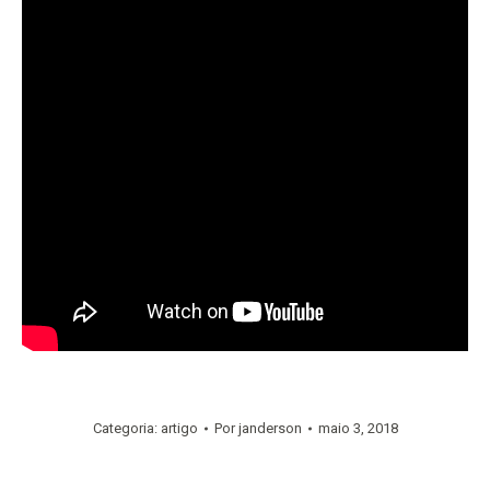
Categoria:
artigo
Por
janderson
maio 3, 2018