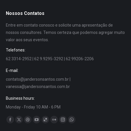
Nossos Contatos
Entre em contato conosco e solicite uma apresentação de
nossos consultores. Temos certeza que podemos agregar muito
valor aos seus eventos.
Telefones:
62 3314-2952 | 62 9.9295-3292 | 62 99206-2206
E-mail:
contato@jandersonsantos.com.br
|
vanessa@jandersonsantos.com.br
Business hours:
Monday - Friday 10 AM - 6 PM
Encontre-nos em:
Facebook
X
Dribbble
YouTube
Delicious
Flickr
Instagram
Whatsapp
page
page
page
page
page
page
page
page