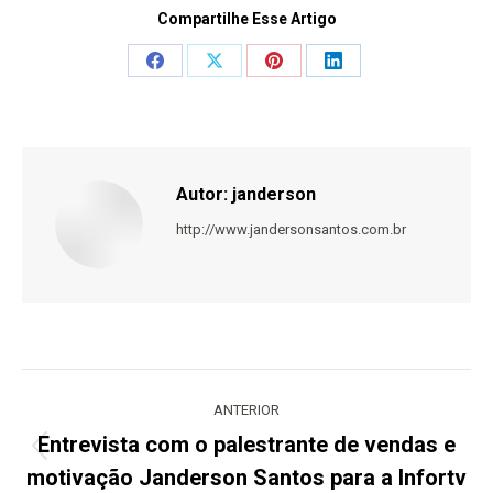
Compartilhe Esse Artigo
Share
Share
Share
Share
on
on
on
on
Facebook
X
Pinterest
LinkedIn
Autor:
janderson
http://www.jandersonsantos.com.br
Navegação
de
ANTERIOR
post:
Entrevista com o palestrante de vendas e
Post
motivação Janderson Santos para a Infortv
anterior: