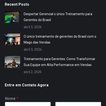
Recent Posts
opens
opens
opens
opens
opens
opens
opens
opens
in
in
in
in
in
in
in
in
Despertar Gerencial o único Treinamento para
new
new
new
new
new
new
new
new
Gerentes do Brasil
window
window
window
window
window
window
window
window
abril 3, 2026
O único treinamento de gerentes do Brasil com o
Mago das Vendas
abril 3, 2026
Treinamento para Gerentes: Como Transformar
Sua Equipe em Alta Performance em Vendas
abril 2, 2026
Entre em Contato Agora
Nome
*