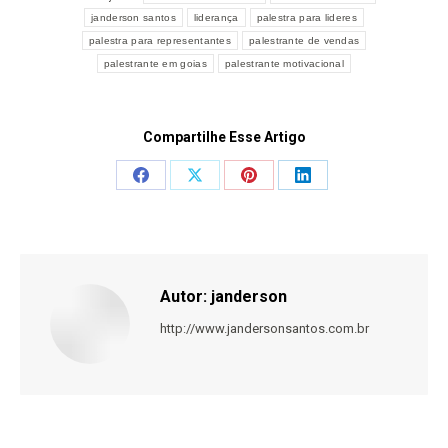
janderson santos
liderança
palestra para lideres
palestra para representantes
palestrante de vendas
palestrante em goias
palestrante motivacional
Compartilhe Esse Artigo
Share
Share
Share
Share
on
on
on
on
Facebook
X
Pinterest
LinkedIn
Autor:
janderson
http://www.jandersonsantos.com.br