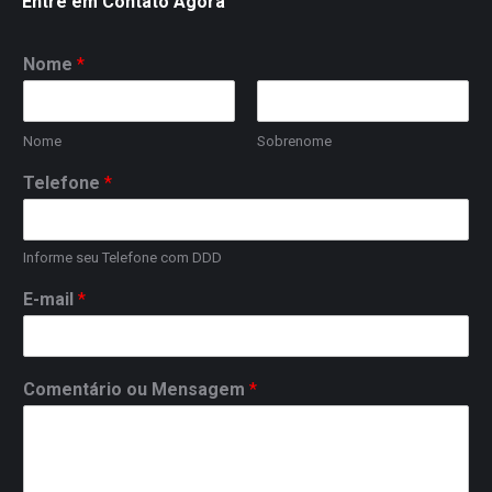
Entre em Contato Agora
Nome
*
Nome
Sobrenome
Telefone
*
Informe seu Telefone com DDD
E-mail
*
Comentário ou Mensagem
*