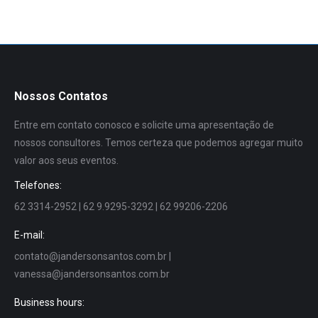
Nossos Contatos
Entre em contato conosco e solicite uma apresentação de
nossos consultores. Temos certeza que podemos agregar muito
valor aos seus eventos.
Telefones:
62 3314-2952 | 62 9.9295-3292 | 62 99206-2206
E-mail:
contato@jandersonsantos.com.br
|
vanessa@jandersonsantos.com.br
Business hours: