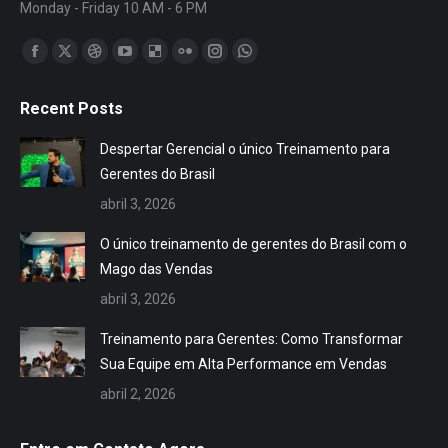
Monday - Friday 10 AM - 6 PM
Encontre-nos em:
Facebook
X
Dribbble
YouTube
Delicious
Flickr
Instagram
Whatsapp
page
page
page
page
page
page
page
page
Recent Posts
opens
opens
opens
opens
opens
opens
opens
opens
in
in
in
in
in
in
in
in
Despertar Gerencial o único Treinamento para
new
new
new
new
new
new
new
new
Gerentes do Brasil
window
window
window
window
window
window
window
window
abril 3, 2026
O único treinamento de gerentes do Brasil com o
Mago das Vendas
abril 3, 2026
Treinamento para Gerentes: Como Transformar
Sua Equipe em Alta Performance em Vendas
abril 2, 2026