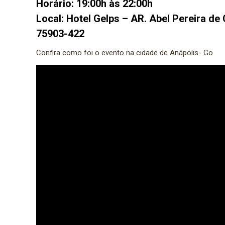
Horário: 19:00h às 22:00h
Local: Hotel Gelps – AR. Abel Pereira de 
75903-422
Confira como foi o evento na cidade de Anápolis- Go