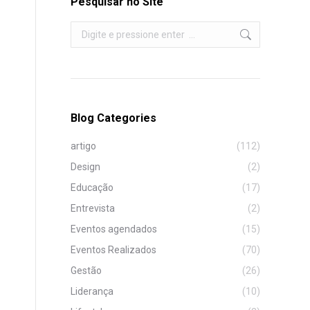
Pesquisar no Site
Search:
Blog Categories
artigo
(112)
Design
(2)
Educação
(17)
Entrevista
(2)
Eventos agendados
(15)
Eventos Realizados
(70)
Gestão
(26)
Liderança
(10)