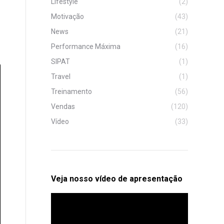
Lifestyle
(2)
Motivação
(43)
News
(21)
Performance Máxima
(16)
SIPAT
(1)
Travel
(1)
Treinamento
(56)
Vendas
(120)
Vídeo
(33)
Veja nosso vídeo de apresentação
Tocador
de
vídeo