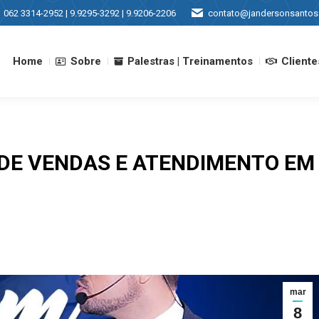
062 3314-2952 | 9.9295-3292 | 9.9206-2206
contato@jandersonsantos
Home
Sobre
Palestras | Treinamentos
Cliente
Home
Sobre
Palestras | Treinamentos
Cliente
E VENDAS E ATENDIMENTO EM 
mar
8