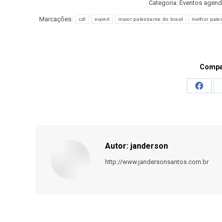
Categoria:
Eventos agen
Marcações:
cdl
expert
maior palestrante do brasil
melhor pales
Compar
Share
on
Faceb
Autor:
janderson
http://www.jandersonsantos.com.br