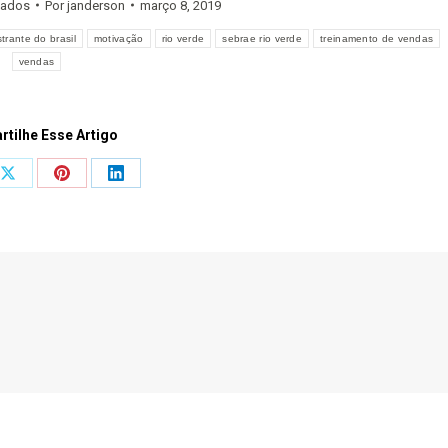
dados
Por
janderson
março 8, 2019
trante do brasil
motivação
rio verde
sebrae rio verde
treinamento de vendas
vendas
tilhe Esse Artigo
Share
Share
Share
on
on
on
ook
X
Pinterest
LinkedIn